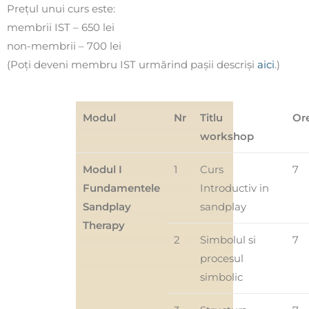
Prețul unui curs este:
membrii IST – 650 lei
non-membrii – 700 lei
(Poți deveni membru IST urmărind pașii descriși
aici
.)
Modul
Nr
Titlu
Or
workshop
Modul I
1
Curs
7
Fundamentele
Introductiv in
Sandplay
sandplay
Therapy
2
Simbolul si
7
procesul
simbolic