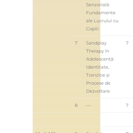
Senzorială:
Fundamente
ale Lucrului cu
Copiii
7
Sandplay
7
Therapy în
Adolescență:
Identitate,
Tranziție și
Procese de
Dezvoltare
8
—
7