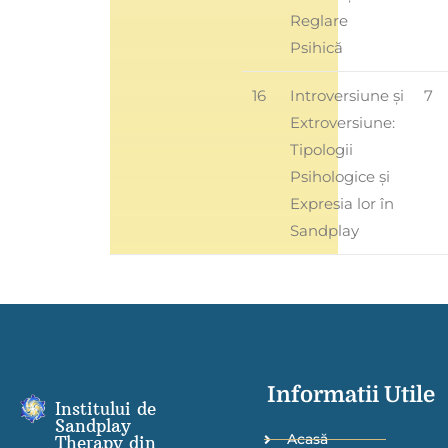
Reglare
Psihică
16
Introversiune și
7
Extroversiune:
Tipologii
Psihologice și
Expresia lor în
Sandplay
Informatii Utile
Institului de
Sandplay
Acasă
Therapy din