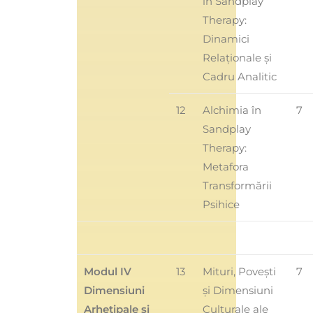
în Sandplay
Therapy:
Dinamici
Relaționale și
Cadru Analitic
12
Alchimia în
7
Sandplay
Therapy:
Metafora
Transformării
Psihice
Modul IV
13
Mituri, Povești
7
Dimensiuni
și Dimensiuni
Arhetipale si
Culturale ale