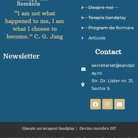
România
Despre noi
“I am not what
Terapia Sandplay
happened to me, I am
Program de formare
what I choose to
become.” C. G. Jung
Articole
Contact
Newsletter
secretariat@sandpl
ay.ro
Str. Dr. Lister nr. 31,
Sector 5
Găsește un terapeut Sandplay
Devino membru IST