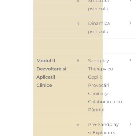
3
Structura
7
psihicului
4
Dinamica
7
psihicului
Modul II
5
Sandplay
7
Dezvoltare si
Therapy cu
Aplicatii
Copiii:
Clinice
Provocări
Clinice și
Colaborarea cu
Părinții
6
Pre-Sandplay
7
și Explorarea