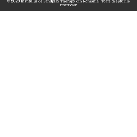
© 2023 Institului de Sandplay Therapy din Romania | Toate drepturile
rezervate