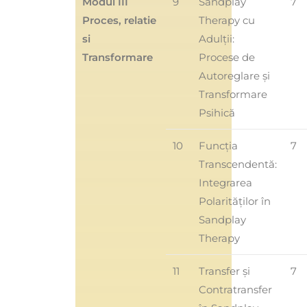
Modul III
9
Sandplay
7
Proces, relatie
Therapy cu
si
Adulții:
Transformare
Procese de
Autoreglare și
Transformare
Psihică
10
Funcția
7
Transcendentă:
Integrarea
Polarităților în
Sandplay
Therapy
11
Transfer și
7
Contratransfer