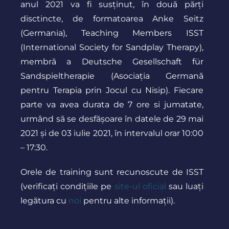
anul 2021 va fi susținut, în două părți
disctincte, de formatoarea Anke Seitz
(Germania), Teaching Members ISST
(International Society for Sandplay Therapy),
membră a Deutsche Gesellschaft für
Sandspieltherapie (Asociația Germană
pentru Terapia prin Jocul cu Nisip
). Fiecare
parte va avea durata de 7 ore si jumatate,
urmând să se desfășoare în datele de 29 mai
2021 și de 03 iulie 2021, în intervalul orar 10:00
– 17:30.
Orele de training sunt recunoscute de ISST
(verificați
condițiile
pe
site-ul oficial
sau luați
legătura cu
noi
pentru alte informații
).