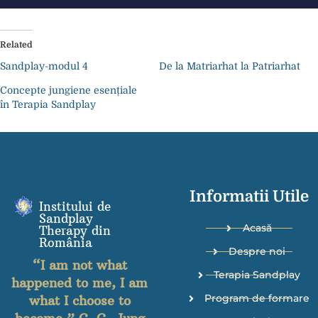
Related
Sandplay-modul 4
De la Matriarhat la Patriarhat
Concepte jungiene esențiale
în Terapia Sandplay
Informatii Utile
Institului de
Sandplay
Acasă
Therapy din
România
Despre noi
“I am not what
Terapia Sandplay
happened to me, I am
Program de formare
what I choose to