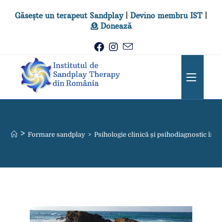
Găsește un terapeut Sandplay
|
Devino membru IST
|
Donează
>
Formare sandplay
>
Psihologie clinică și psihodiagnostic în 