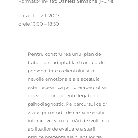
Formator invitat:
Daniela Simache
(ROM)
data: 11 – 12.11.2023
orele 10:00 – 18:30
Pentru construirea unui plan de
tratament adaptat la structura de
personalitate a clientului si la
nevoile emoționale ale acestuia
este necesar ca psihoterapeutul sa
dezvolte competențe legate de
psihodiagnostic. Pe parcursul celor
2 zile, prin studii de caz si exerciții
interactive, vom urmări dezvoltarea
abilităților de evaluare a stării
psihice prezente ale clienților de