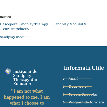
Related
Descoperă Sandplay Therapy
Sandplay Modulul VI
– curs introductiv
Sandplay modulul 5
Informatii Utile
Institului de
Sandplay
Acasă
Therapy din
România
Despre noi
“I am not what
Terapia Sandplay
happened to me, I am
Program de formare
what I choose to