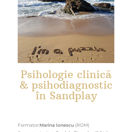
Psihologie clinică
& psihodiagnostic
în Sandplay
Formator:
Marina Ionescu
(ROM)