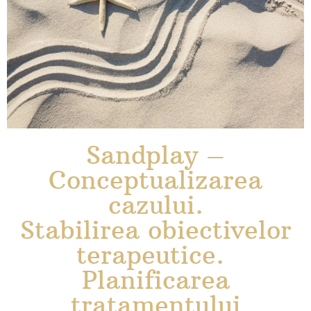
Sandplay –
Conceptualizarea
cazului.
Stabilirea obiectivelor
terapeutice.
Planificarea
tratamentului