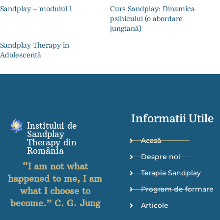
Sandplay – modulul 1
Curs Sandplay: Dinamica
psihicului (o abordare
jungiană)
Sandplay Therapy în
Adolescență
Informatii Utile
Institului de
Sandplay
Acasă
Therapy din
România
Despre noi
“I am not what
Terapia Sandplay
happened to me, I am
Program de formare
what I choose to
become.” C. G. Jung
Articole