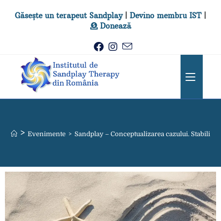
Găsește un terapeut Sandplay
|
Devino membru IST
|
Donează
>
Evenimente
>
Sandplay – Conceptualizarea cazului. Stabilirea 