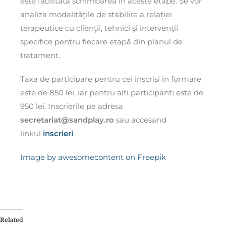
este facilitată schimbarea în aceste etape. Se vor
analiza modalitățile de stabilire a relației
terapeutice cu clienții, tehnici şi intervenţii
specifice pentru fiecare etapă din planul de
tratament.
Taxa de participare pentru cei inscrisi in formare
este de 850 lei, iar pentru alti participanti este de
950 lei.
Inscrierile pe adresa
secretariat@sandplay.ro
sau accesand
linkul
inscrieri
.
Image by awesomecontent on Freepik
Related