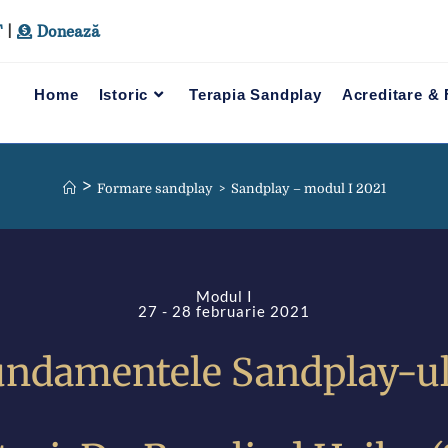
T
|
Donează
Home
Istoric
Terapia Sandplay
Acreditare &
>
Formare sandplay
>
Sandplay – modul I 2021
Modul I
27 - 28 februarie 2021
undamentele Sandplay-ul