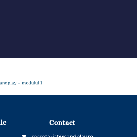
andplay – modulul 1
Contact
le
secretariat@sandplay.ro