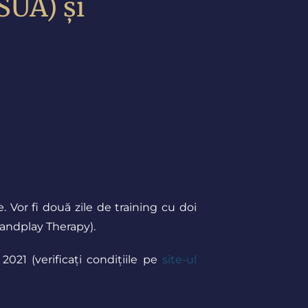
SUA) și
Vor fi două zile de training cu doi
 Sandplay Therapy
).
2021 (verificați
condițiile
pe
site-ul