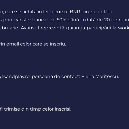
 care se achita in lei la cursul BNR din ziua plății.
ns prin transfer bancar de 50% până la dată de 20 februari
ebruarie. Avansul reprezintă garanția participării la wo
rin email celor care se înscriu.
t@sandplay.ro
, persoană de contact: Elena Marițescu.
 trimise din timp celor înscriși.