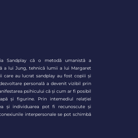
apia Sandplay că o metodă umanistă a
că a lui Jung, tehnică lumii a lui Margaret
i care au lucrat sandplay au fost copiii și
 dezvoltare personală a devenit vizibil prin
nifestarea psihicului că și cum ar fi posibil
pă și figurine. Prin intemediul relației
rea și individuarea pot fi recunoscute și
i conexiunile interpersonale se pot schimbă