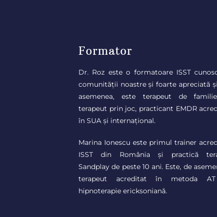
Formator
Dr. Roz este o formatoare ISST cunos
comunității noastre și foarte apreciată și
asemenea, este terapeut de famili
terapeut prin joc, practicant EMDR acred
în SUA și internațional.
Marina Ionescu este primul trainer acred
ISST din România și practică ter
Sandplay de peste 10 ani. Este, de aseme
terapeut acreditat în metoda AT
hipnoterapie ericksoniană.