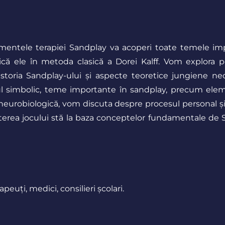
amentele terapiei Sandplay va acoperi toate temele im
că ele în metoda clasică a Dorei Kalff. Vom explora p
istoria Sandplay-ului și aspecte teoretice jungiene nec
sul simbolic, teme importante în sandplay, precum elem
urobiologică, vom discuta despre procesul personal și 
erea jocului stă la baza conceptelor fundamentale de S
apeuți, medici, consilieri școlari.