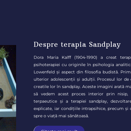
Despre terapia Sandplay
Dora Maria Kalff (1904-1990) a creat ter
psihoterapiei cu originile în psihologia analiti
Lowenfeld și aspect din filosofia budistă. Primi
ulterior adolescenții și adulții. Procesul lor de
creatile lor în sandplay. Aceste imagini arată ma
să vedem acest proces interior prin nisip, a
terpaeutice și a terapiei sandplay, dezvolta
explicate, iar condițiile intrapsihice, precum ș
spre o viață mai sănătoasă.