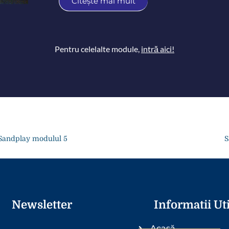
Citește mai mult
Pentru celelalte module,
intră aici!
Sandplay modulul 5
S
Newsletter
Informatii Uti
Acasă