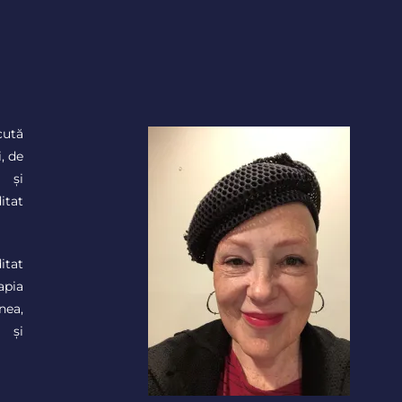
cută
, de
e și
itat
itat
apia
nea,
 și