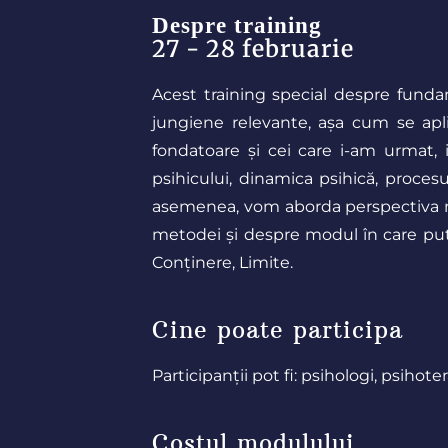
Despre training
27 - 28 februarie
Acest training special despre fund
jungiene relevante, așa cum se apli
fondatoare și cei care i-am urmat, 
psihicului, dinamica psihică, proce
asemenea, vom aborda perspectiva ne
metodei și despre modul în care put
Conținere, Limite.
Cine poate participa
Participanții pot fi: psihologi, psihoter
Costul modulului