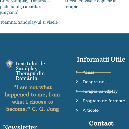
Curs Sandplay: Dinamica
Lucrul cu visele copiilor în
psihicului (o abordare
terapie
jungiană)
Toamna, Sandplay-ul si visele
Informatii Utile
Institului de
Sandplay
Acasă
Therapy din
România
Despre noi
“I am not what
Terapia Sandplay
happened to me, I am
Program de formare
what I choose to
become.” C. G. Jung
Articole
Contact
Newsletter