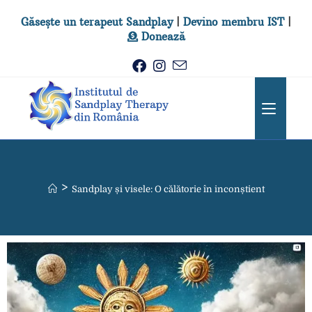
Găsește un terapeut Sandplay
|
Devino membru IST
|
Donează
>
Sandplay și visele: O călătorie în inconștient