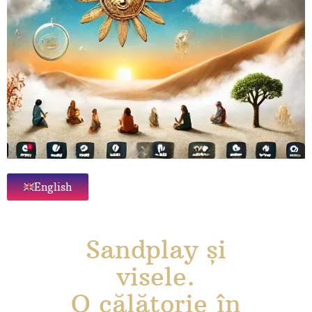
English
Sandplay și
visele.
O călătorie în