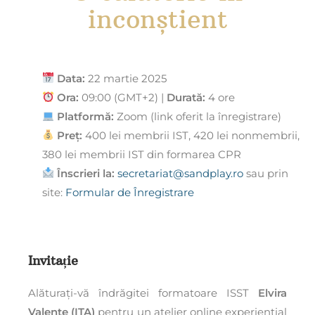
inconștient
Data:
22 martie 2025
Ora:
09:00 (GMT+2) |
Durată:
4 ore
Platformă:
Zoom (link oferit la înregistrare)
Preț:
400 lei membrii IST, 420 lei nonmembrii,
380 lei membrii IST din formarea CPR
Înscrieri la:
secretariat@sandplay.ro
sau prin
site:
Formular de Înregistrare
Invitație
Alăturați-vă îndrăgitei formatoare ISST
Elvira
Valente (ITA)
pentru un atelier online experiențial