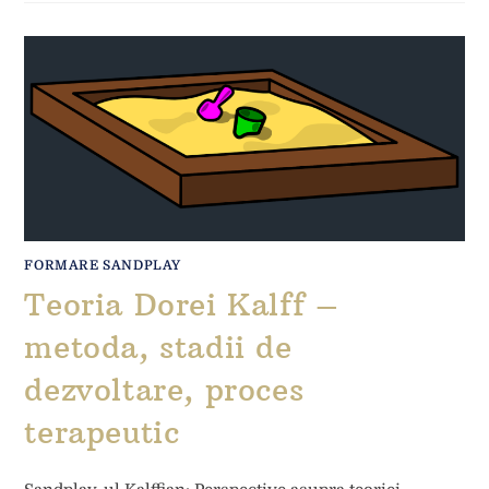
FORMARE SANDPLAY
Teoria Dorei Kalff –
metoda, stadii de
dezvoltare, proces
terapeutic